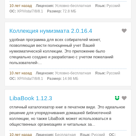
10 лет назад
Лицензия:
Условно-бесплатная
Язык:
Русский
ОС:
XP/Vista/7/8/8.1
Размер:
72.8 МБ
Коллекция нумизмата 2.0.16.4
удобная программа для всех собирателей монет,
позволяющая вести полноценный учет Вашей
нумизматической коллекции. Это приложение было
специально создано и разработано с учетом пожеланий
пользователей-...
10 лет назад
Лицензия:
Условно-бесплатная
Язык:
Русский
ОС:
XP/Vista/7/8/8.1
Размер:
14.98 МБ
LibaBook 1.12.3
отличный каталогизатор книг в печатном виде. Это идеальное
решение для упорядочивания домашней библиотечной
коллекции, но также LibaBook может использоваться в
общественных организациях и читальных за...
10 лет назад
Лицензия:
Бесплатная
Язык:
Русский
ОС: