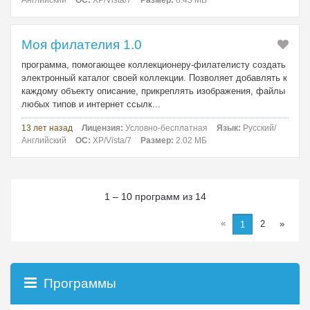
Английский
ОС:
XP/Vista/7
Размер:
8.43 МБ
Моя филателия 1.0
программа, помогающее коллекционеру-филателисту создать
электронный каталог своей коллекции. Позволяет добавлять к
каждому объекту описание, прикреплять изображения, файлы
любых типов и интернет ссылк...
13 лет назад
Лицензия:
Условно-бесплатная
Язык:
Русский/
Английский
ОС:
XP/Vista/7
Размер:
2.02 МБ
1 – 10 программ из 14
«
2
»
1
Программы