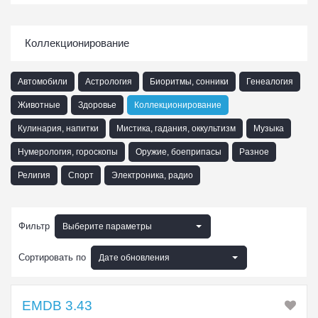
Коллекционирование
Автомобили
Астрология
Биоритмы, сонники
Генеалогия
Животные
Здоровье
Коллекционирование
Кулинария, напитки
Мистика, гадания, оккультизм
Музыка
Нумерология, гороскопы
Оружие, боеприпасы
Разное
Религия
Спорт
Электроника, радио
Фильтр
Выберите параметры
Сортировать по
Дате обновления
EMDB 3.43