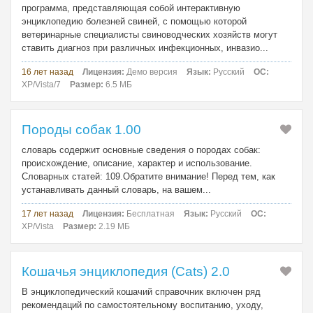
программа, представляющая собой интерактивную
энциклопедию болезней свиней, с помощью которой
ветеринарные специалисты свиноводческих хозяйств могут
ставить диагноз при различных инфекционных, инвазио...
16 лет назад
Лицензия:
Демо версия
Язык:
Русский
ОС:
XP/Vista/7
Размер:
6.5 МБ
Породы собак 1.00
словарь содержит основные сведения о породах собак:
происхождение, описание, характер и использование.
Словарных статей: 109.Обратите внимание! Перед тем, как
устанавливать данный словарь, на вашем...
17 лет назад
Лицензия:
Бесплатная
Язык:
Русский
ОС:
XP/Vista
Размер:
2.19 МБ
Кошачья энциклопедия (Cats) 2.0
В энциклопедический кошачий справочник включен ряд
рекомендаций по самостоятельному воспитанию, уходу,