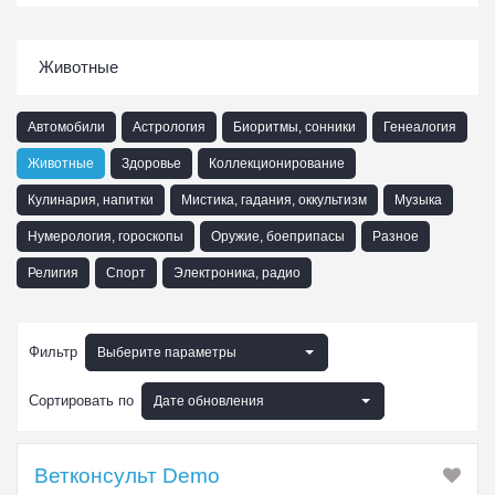
Животные
Автомобили
Астрология
Биоритмы, сонники
Генеалогия
Животные
Здоровье
Коллекционирование
Кулинария, напитки
Мистика, гадания, оккультизм
Музыка
Нумерология, гороскопы
Оружие, боеприпасы
Разное
Религия
Спорт
Электроника, радио
Фильтр
Выберите параметры
Сортировать по
Дате обновления
Ветконсульт Demo