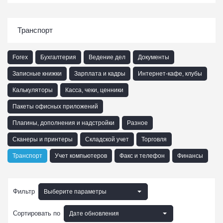
Транспорт
Forex
Бухгалтерия
Ведение дел
Документы
Записные книжки
Зарплата и кадры
Интернет-кафе, клубы
Калькуляторы
Касса, чеки, ценники
Пакеты офисных приложений
Плагины, дополнения и надстройки
Разное
Сканеры и принтеры
Складской учет
Торговля
Транспорт
Учет компьютеров
Факс и телефон
Финансы
Фильтр
Выберите параметры
Сортировать по
Дате обновления