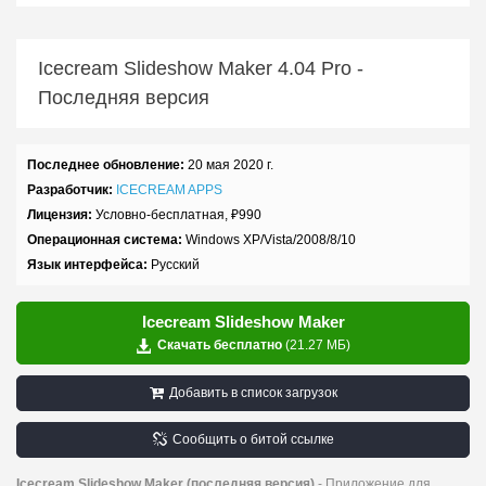
Icecream Slideshow Maker
4.04 Pro
-
Последняя версия
Последнее обновление:
20 мая 2020 г.
Разработчик:
ICECREAM APPS
Лицензия:
Условно-бесплатная,
₽
990
Операционная система:
Windows XP/Vista/2008/8/10
Язык интерфейса:
Русский
Icecream Slideshow Maker
Скачать бесплатно
(21.27 МБ)
Добавить в список загрузок
Сообщить о битой ссылке
Icecream Slideshow Maker (последняя версия)
- Приложение для