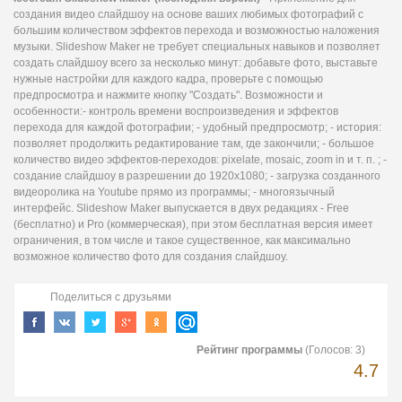
создания видео слайдшоу на основе ваших любимых фотографий с
большим количеством эффектов перехода и возможностью наложения
музыки. Slideshow Maker не требует специальных навыков и позволяет
создать слайдшоу всего за несколько минут: добавьте фото, выставьте
нужные настройки для каждого кадра, проверьте с помощью
предпросмотра и нажмите кнопку "Создать". Возможности и
особенности:- контроль времени воспроизведения и эффектов
перехода для каждой фотографии; - удобный предпросмотр; - история:
позволяет продолжить редактирование там, где закончили; - большое
количество видео эффектов-переходов: pixelate, mosaic, zoom in и т. п. ; -
создание слайдшоу в разрешении до 1920x1080; - загрузка созданного
видеоролика на Youtube прямо из программы; - многоязычный
интерфейс. Slideshow Maker выпускается в двух редакциях - Free
(бесплатно) и Pro (коммерческая), при этом бесплатная версия имеет
ограничения, в том числе и такое существенное, как максимально
возможное количество фото для создания слайдшоу.
Поделиться с друзьями
Рейтинг программы
(Голосов:
3
)
4.7