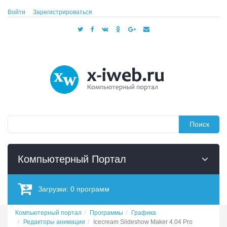
Войти
Зарегистрироваться
Поиск
Компьютерный Портал
Загрузки:
0
программ
Компьютерный портал
Программы
Графика
Редакторы анимации
Icecream Slideshow Maker 4.04 Pro