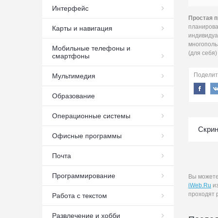
Интерфейс
Простая п
планирова
Карты и навигация
индивидуа
многопольз
Мобильные телефоны и
(для себя)
смартфоны
Поделит
Мультимедия
Образование
Операционные системы
Скрин
Офисные программы
Почта
Программирование
Вы может
iWeb.Ru
из
проходят 
Работа с текстом
Развлечение и хобби