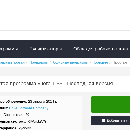
ограммы
Русификаторы
Обои для рабочего стола
терный портал
Программы
Офисные программы
Торговля
Простая п
тая программа учета
1.55
- Последняя версия
ее обновление:
23 апреля 2014 г.
тчик:
Drive Software Company
я:
Бесплатная,
₽
0
Добавить в сп
онная система:
XP/Vista/7/8
терфейса:
Русский