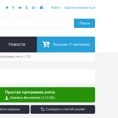
Войти
Зарегистрироваться
Поиск
Новости
Загрузки:
0
программ
рограмма учета 1.55
Простая программа учета
Скачать бесплатно
(3.43 МБ)
исок загрузок
Сообщить о битой ссылке