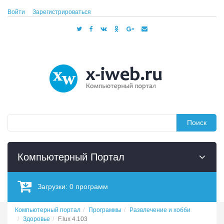
Войти
Зарегистрироваться
Поиск
Компьютерный Портал
Загрузки:
0
программ
Компьютерный портал
Программы
Развлечение и хобби
Здоровье
F.lux 4.103