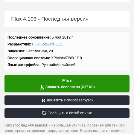
F.lux
4.103
- Последняя версия
Последнее обновление:
5 мая 2019 г.
Разработчик:
F.lux Software LLC.
Лицензия:
Бесплатная,
₽
0
Операционная система:
XP/Vista/7/8/8.1/10
Язык интерфейса:
Русский/Английский
F.lux
Скачать бесплатно
(637 КБ)
Добавить в список загрузок
Сообщить о битой ссылке
F.lux (последняя версия)
- небольшая утилита, полезная для тех, кто
много времени проводит перед монитором. В зависимости от времени