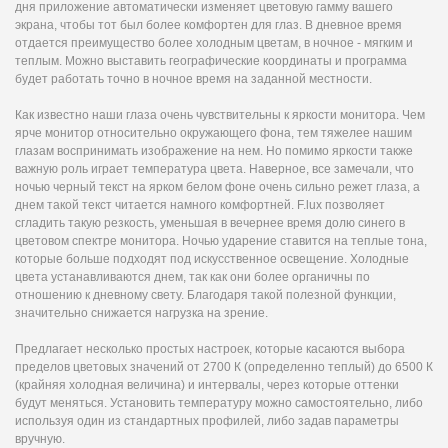
дня приложение автоматически изменяет цветовую гамму вашего
экрана, чтобы тот был более комфортен для глаз. В дневное время
отдается преимущество более холодным цветам, в ночное - мягким и
теплым. Можно выставить географические координаты и программа
будет работать точно в ночное время на заданной местности.
Как известно наши глаза очень чувствительны к яркости монитора. Чем
ярче монитор относительно окружающего фона, тем тяжелее нашим
глазам воспринимать изображение на нем. Но помимо яркости также
важную роль играет температура цвета. Наверное, все замечали, что
ночью черный текст на ярком белом фоне очень сильно режет глаза, а
днем такой текст читается намного комфортней.
F.lux
позволяет
сгладить такую резкость, уменьшая в вечернее время долю синего в
цветовом спектре монитора. Ночью ударение ставится на теплые тона,
которые больше подходят под искусственное освещение. Холодные
цвета устанавливаются днем, так как они более органичны по
отношению к дневному свету. Благодаря такой полезной функции,
значительно снижается нагрузка на зрение.
Предлагает несколько простых настроек, которые касаются выбора
пределов цветовых значений от 2700 К (определенно теплый) до 6500 К
(крайняя холодная величина) и интервалы, через которые оттенки
будут меняться. Установить температуру можно самостоятельно, либо
используя один из стандартных профилей, либо задав параметры
вручную.