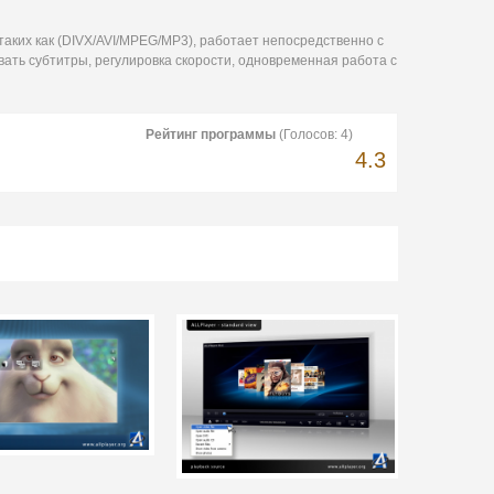
ких как (DIVX/AVI/MPEG/MP3), работает непосредственно с
вать субтитры, регулировка скорости, одновременная работа с
Рейтинг программы
(Голосов:
4
)
4.3