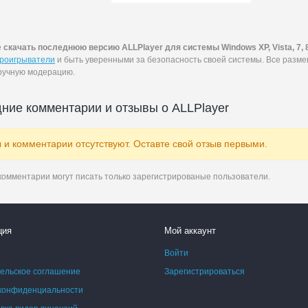
е
скачать последнюю версию ALLPlayer для системы Windows XP, Vista, 7, 
роигрыватели
и быть уверенными за безопасность своей системы. Все разм
ручную модерацию.
ние комментарии и отзывы о ALLPlayer
 и комментарии отсутствуют. Оставте свой отзыв первыми.
комментарии могут писать только зарегистрированые пользователи.
ция
Мой аккаунт
Войти
ельское соглашение
Зарегистрироваться
конфиденциальности