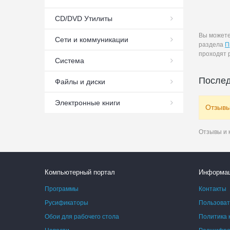
СD/DVD Утилиты
Вы может
Сети и коммуникации
раздела
П
проходят 
Система
Послед
Файлы и диски
Электронные книги
Отзывы
Отзывы и 
Компьютерный портал
Информа
Программы
Контакты
Русификаторы
Пользоват
Обои для рабочего стола
Политика 