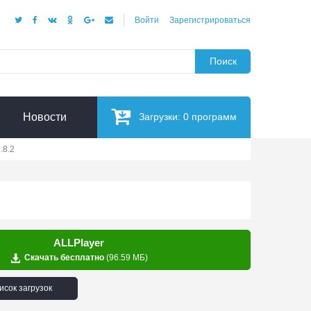
Войти
Зарегистрироваться
Поиск
Новости
Загрузки:
0
программ
.8.2
ALLPlayer
Скачать бесплатно
(96.59 МБ)
исок загрузок