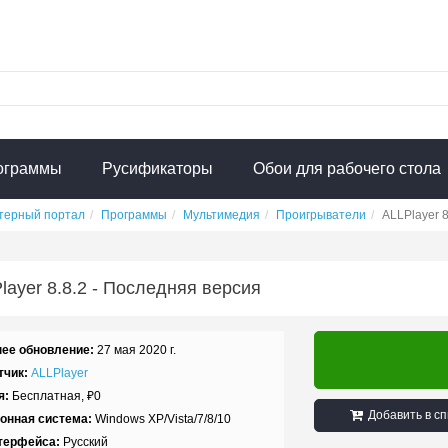
ограммы
Русификаторы
Обои для рабочего стола
терный портал
Программы
Мультимедия
Проигрыватели
ALLPlayer 8
layer
8.8.2
- Последняя версия
ее обновление:
27 мая 2020 г.
тчик:
ALLPlayer
я:
Бесплатная,
₽
0
Добавить в сп
онная система:
Windows XP/Vista/7/8/10
терфейса:
Русский